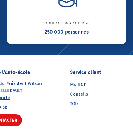
forme chaque année
250 000 personnes
 l'auto-école
Service client
du Président Wilson
My ECF
TELLERAULT
Conseils
carte
TGD
3 52
NTACTER