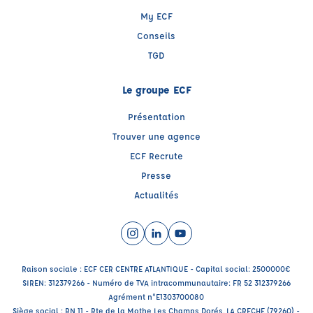
My ECF
Conseils
TGD
Le groupe ECF
Présentation
Trouver une agence
ECF Recrute
Presse
Actualités
Instagram (nouvelle fenêtre)
LinkedIn (nouvelle fenêtre)
YouTube (nouvelle fenêtre)
Raison sociale : ECF CER CENTRE ATLANTIQUE - Capital social: 2500000€
SIREN: 312379266 - Numéro de TVA intracommunautaire: FR 52 312379266
Agrément n°E1303700080
Siège social : RN 11 - Rte de la Mothe Les Champs Dorés, LA CRECHE (79260) -