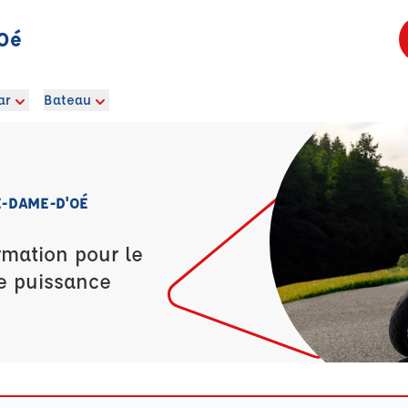
'Oé
ar
Bateau
E-DAME-D'OÉ
rmation pour le
e puissance