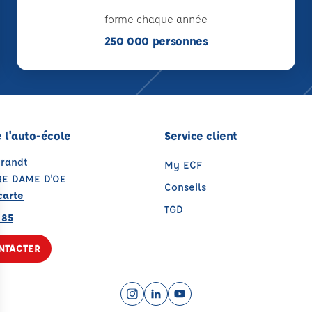
forme chaque année
250 000 personnes
 l'auto-école
Service client
Brandt
My ECF
RE DAME D'OE
Conseils
carte
TGD
 85
NTACTER
Instagram (nouvelle fenêtre)
LinkedIn (nouvelle fenêtre)
YouTube (nouvelle fenêtr