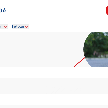
'Oé
ar
Bateau