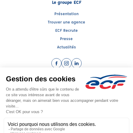
Le groupe ECF
Présentation
Trouver une agence
ECF Recrute
Presse
Actualités
Facebook (nouvelle fenêtre)
Instagram (nouvelle fenêtre)
LinkedIn (nouvelle fenêtre)
Raison sociale : CENTRE EDUCATION SECURITE ROUTIERE 69 - Capital social:
250000€
SIREN: 312272818 - Numéro de TVA intracommunautaire: FR 32 312272818
Agrément n°E0206909660
Siège social : 55, Bd des Droits de l'Homme , VAULX EN VELIN (69120) -
Représentant légal : Cyril CHOMETTE