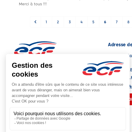
Merci à tous !!!
1
2
3
4
5
6
7
8
Adresse de
Place de la
Bona
06560 VAL
Note : 4.8/5
Voir sur la 
Moyenne calculée sur 86 avis
04 93 12 94
NOUS CO