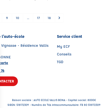
9
10
...
17
18
 l'auto-école
Service client
 Vignasse - Résidence Vallis
My ECF
Conseils
BONNE
TGD
carte
 76
NTACTER
Raison sociale : AUTO ECOLE VALLIS BONA - Capital social: 8000€
SIREN: 518172309 - Numéro de TVA intracommunautaire: FR 80 518172309