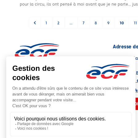
pour la circu, ils ont pensé à moi avant que je ne parte... jus
1
2
...
7
8
9
10
11
Adresse de
Place de la
Bona
06560 VAL
Note : 4.8/5
Voir sur la 
Moyenne calculée sur 86 avis
04 93 12 94
NOUS CO