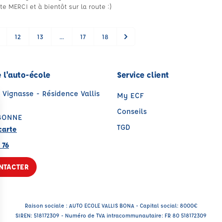
te MERCI et à bientôt sur la route :)
12
13
...
17
18
 l'auto-école
Service client
 Vignasse - Résidence Vallis
My ECF
Conseils
BONNE
TGD
carte
 76
NTACTER
Raison sociale : AUTO ECOLE VALLIS BONA - Capital social: 8000€
SIREN: 518172309 - Numéro de TVA intracommunautaire: FR 80 518172309