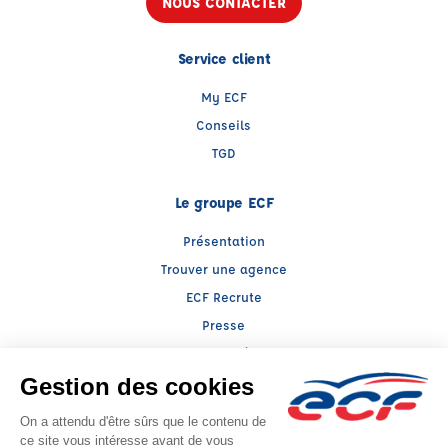
NOUS CONTACTER
Service client
My ECF
Conseils
TGD
Le groupe ECF
Présentation
Trouver une agence
ECF Recrute
Presse
Actualités
Raison sociale : AUTO ECOLE VALLIS BONA - Capital social: 8000€
SIREN: 518172309 - Numéro de TVA intracommunautaire: FR 80 518172309