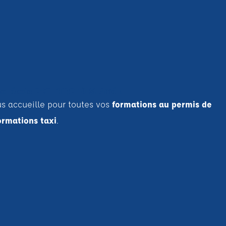
o-école ECF THIRET à St Amé !
s accueille pour toutes vos
formations au permis de
ormations taxi
.