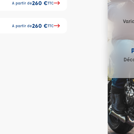
260 €
A partir de
TTC
Vari
260 €
A partir de
TTC
Déco