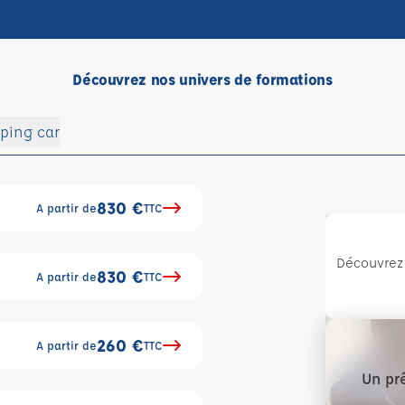
Découvrez nos univers de formations
ping car
830 €
A partir de
TTC
Découvrez 
830 €
A partir de
TTC
260 €
A partir de
TTC
Un prê