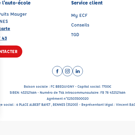
 l'auto-école
Service client
Puits Mauger
My ECF
NES
Conseils
carte
TGD
7 43
NTACTER
Facebook (nouvelle fenêtre)
Instagram (nouvelle fenêtre)
LinkedIn (nouvelle fenêt
Raison sociale : FC BREQUIGNY - Capital social: 7700€
SIREN: 432521664 - Numéro de TVA intracommunautaire: FR 78 432521664
Agrément n°E2503500020
ge social : 6 PLACE ALBERT BAYET , RENNES (35200) - Représentant légal : Vincent RA