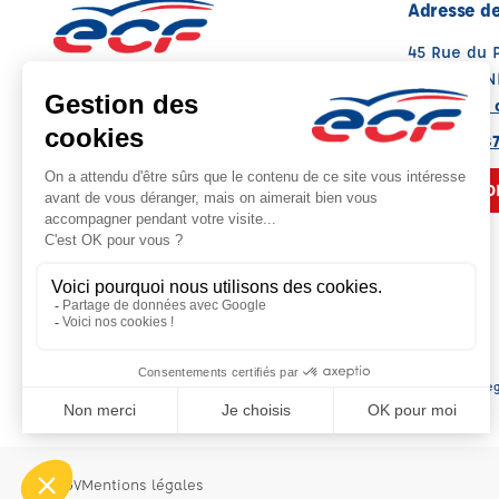
Adresse de
45 Rue du 
35000 REN
Voir sur la 
Note : 4.9/5
Moyenne calculée sur 95 avis
02 99 30 8
NOUS CO
Siè
CGV
Mentions légales