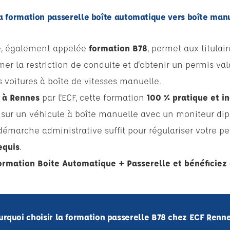
a formation passerelle boîte automatique vers boîte man
le, également appelée
formation B78
, permet aux titulai
r la restriction de conduite et d'obtenir un permis val
s voitures à boîte de vitesses manuelle.
t
à Rennes
par l'ECF, cette formation
100 % pratique et in
e sur un véhicule à boîte manuelle avec un moniteur dipl
émarche administrative suffit pour régulariser votre p
equis
.
ormation Boite Automatique + Passerelle et bénéficiez 
urquoi choisir la formation passerelle B78 chez ECF Renne