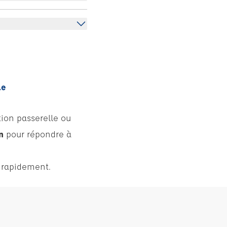
le
tion passerelle ou
n
pour répondre à
s rapidement.