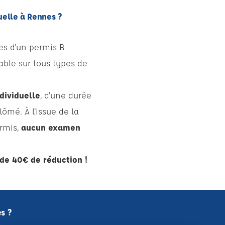
uelle à Rennes ?
res d'un permis B
able sur tous types de
dividuelle
, d'une durée
ômé. À l'issue de la
ermis,
aucun examen
de 40€ de réduction !
s ?