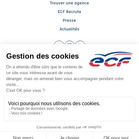
Trouver une agence
ECF Recrute
Presse
Actualités
Facebook (nouvelle fenêtre)
Instagram (nouvelle fenêtre)
LinkedIn (nouvelle fenêtre)
Raison sociale : FC BREQUIGNY - Capital social: 7700€
SIREN: 432521664 - Numéro de TVA intracommunautaire: FR 78 432521664
Agrément n°E2503500020
Siège social : 6 PLACE ALBERT BAYET , RENNES (35200) - Représentant légal :
Vincent RAGEUL
CGV
Mentions légales
© 2026 École de Conduite Française. Tous droits réservés