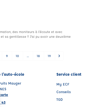
ormation, des moniteurs à l’écoute et avec
 et sa gentillesse !! J’ai pu avoir une deuxième
9
10
...
18
19
 l'auto-école
Service client
Puits Mauger
My ECF
NES
Conseils
carte
TGD
7 43