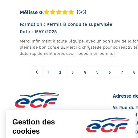
Mélisse G.
(5/5)
Formation : Permis B conduite supervisée
Date : 15/01/2026
Merci infiniment à toute l’équipe, avec un bon suivi de la f
pleins de bon conseils. Merci à chrystelle pour sa reactivité
date rapidement après avoir loupé mon permis !
1
2
3
4
5
6
7
8
Adresse de
45 Rue du 
35000 REN
Voir sur la 
Note : 4.9/5
Moyenne calculée sur 95 avis
02 99 30 8