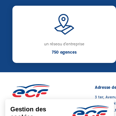
un réseau d'entreprise
750 agences
Adresse de
3 ter, Ave
74000 ANN
Voir sur la 
Note : 4.4/5