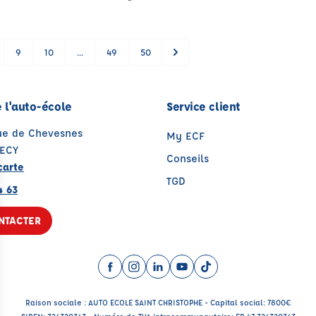
9
10
...
49
50
 l'auto-école
Service client
nue de Chevesnes
My ECF
ECY
Conseils
carte
TGD
4 63
NTACTER
Facebook (nouvelle fenêtre)
Instagram (nouvelle fenêtre)
LinkedIn (nouvelle fenêtre)
YouTube (nouvelle fenêtr
TikTok (nouvelle fenê
Raison sociale : AUTO ECOLE SAINT CHRISTOPHE - Capital social: 7800€