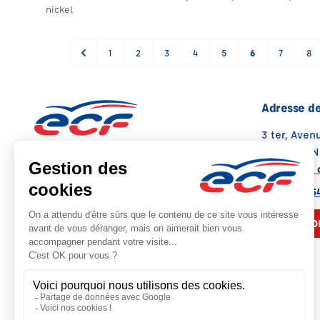
nickel
1
2
3
4
5
6
7
8
Adresse de
3 ter, Ave
74000 ANN
Voir sur la 
Note : 4.4/5
Moyenne calculée sur 250 avis
04 50 45 5
NOUS CO