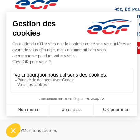
468, Bd Pau
13500 MAR
Voir sur la 
Note : 4.7/5
Moyenne calculée sur 86 avis
04 42 42 0
NOUS CO
CGV
Mentions légales