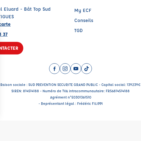
l Eluard - Bât Top Sud
My ECF
TIGUES
Conseils
carte
TGD
3 37
NTACTER
Facebook (nouvelle fenêtre)
Instagram (nouvelle fenêtre)
YouTube (nouvelle fenêtre)
TikTok (nouvelle fenêtr
Raison sociale : SUD PREVENTION SECURITE GRAND PUBLIC - Capital social: 139239€
SIREN: 814514188 - Numéro de TVA intracommunautaire: FR56814514188
Agrément n°E0301361510
- Représentant légal : Frédéric FILIPPI