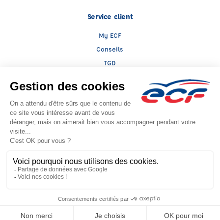
Service client
My ECF
Conseils
TGD
Le groupe ECF
Présentation
Trouver une agence
ECF Recrute
Presse
Actualités
Facebook (nouvelle fenêtre)
Instagram (nouvelle fenêtre)
YouTube (nouvelle fenêtre)
TikTok (nouvelle fenêtre)
Raison sociale : ECF SUD OUEST - Capital social: 9450€