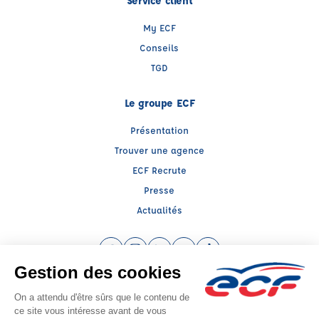
Service client
My ECF
Conseils
TGD
Le groupe ECF
Présentation
Trouver une agence
ECF Recrute
Presse
Actualités
Facebook (nouvelle fenêtre)
Instagram (nouvelle fenêtre)
LinkedIn (nouvelle fenêtre)
YouTube (nouvelle fenêtre)
TikTok (nouvelle fenêtr
Raison sociale : AUTO ECOLE SELLAM - Capital social: 30489€
SIREN: 410524433 - Numéro de TVA intracommunautaire: FR 07 410524433
Agrément n°E0306704810