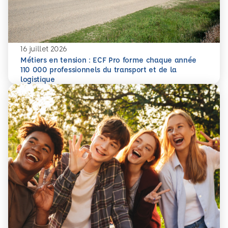
16 juillet 2026
Métiers en tension : ECF Pro forme chaque année
110 000 professionnels du transport et de la
En savoir plus
Métiers en tension : ECF Pro forme chaque année 110 000 p
logistique