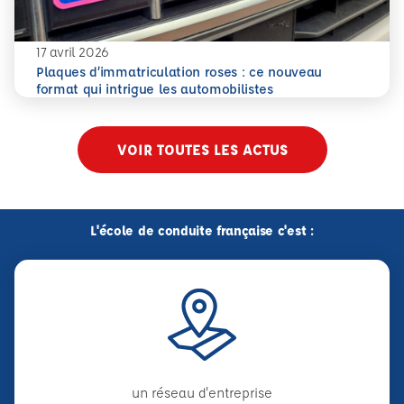
17 avril 2026
Plaques d’immatriculation roses : ce nouveau
En savoir plus
Plaques d’immatriculation roses : ce nouveau format qui i
format qui intrigue les automobilistes
VOIR TOUTES LES ACTUS
L'école de conduite française c'est :
un réseau d'entreprise