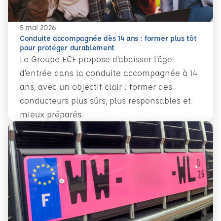
5 mai 2026
Conduite accompagnée dès 14 ans : former plus tôt
pour protéger durablement
Le Groupe ECF propose d’abaisser l’âge
d’entrée dans la conduite accompagnée à 14
ans, avec un objectif clair : former des
conducteurs plus sûrs, plus responsables et
mieux préparés.
En savoir plus
Conduite accompagnée dès 14 ans : former plus tôt pour 