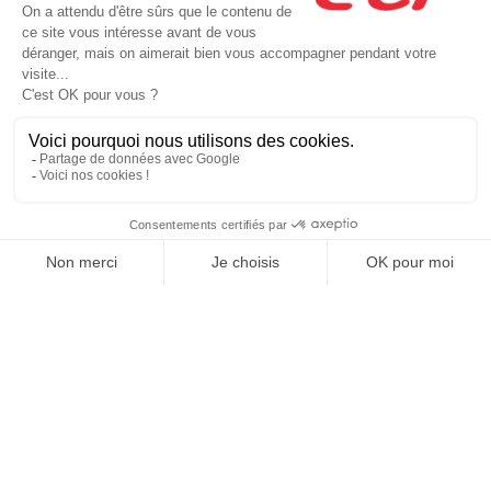
Présentation
Trouver une agence
ECF Recrute
Presse
Actualités
Facebook (nouvelle fenêtre)
Instagram (nouvelle fenêtre)
LinkedIn (nouvelle fenêtre)
YouTube (nouvelle fenêtre)
TikTok (nouvelle fenêtr
Raison sociale : AUTO ECOLE SELLAM - Capital social: 30489€
SIREN: 410524433 - Numéro de TVA intracommunautaire: FR 07 410524433
Agrément n°E0306704810
Siège social : 55, Rue du Faubourg de Pierre , STRASBOURG (67000) -
Représentant légal : Simon SELLAM
CGV
Mentions légales