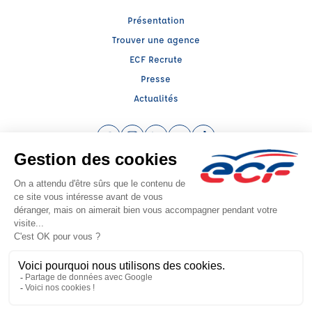
Présentation
Trouver une agence
ECF Recrute
Presse
Actualités
Facebook (nouvelle fenêtre)
Instagram (nouvelle fenêtre)
LinkedIn (nouvelle fenêtre)
YouTube (nouvelle fenêtre)
TikTok (nouvelle fenêtr
Raison sociale : AUTO ECOLE SELLAM - Capital social: 30489€
SIREN: 410524433 - Numéro de TVA intracommunautaire: FR 07 410524433
Agrément n°E0306704810
Siège social : 55, Rue du Faubourg de Pierre , STRASBOURG (67000) -
Représentant légal : Simon SELLAM
CGV
Mentions légales