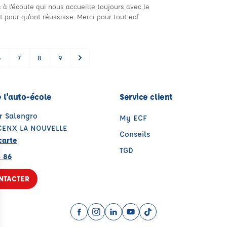
à l'écoute qui nous accueille toujours avec le
 pour qu'ont réussisse. Merci pour tout ecf
6
7
8
9
 l'auto-école
Service client
r Salengro
My ECF
CENX LA NOUVELLE
Conseils
carte
TGD
4 86
NTACTER
Facebook (nouvelle fenêtre)
Instagram (nouvelle fenêtre)
LinkedIn (nouvelle fenêtre)
YouTube (nouvelle fenêtr
TikTok (nouvelle fenê