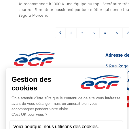
Je recommande à 1000 % une équipe au top . Secrétaire très 
sourire . Formateur passionné par leur métier qui donne tout
Ségura Morcenx
1
2
3
4
5
Adresse de
3 Rue Roge
40110 MOR
Voir sur la 
Note : 4.7/5
Moyenne calculée sur 43 avis
05 58 78 3
NOUS CO