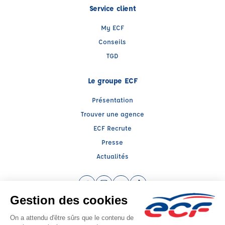
Service client
My ECF
Conseils
TGD
Le groupe ECF
Présentation
Trouver une agence
ECF Recrute
Presse
Actualités
Facebook (nouvelle fenêtre)
Instagram (nouvelle fenêtre)
YouTube (nouvelle fenêtre)
TikTok (nouvelle fenêtre)
Raison sociale : ECF MIDI FRANCE - Capital social: 200000€
SIREN: 538947326 - Numéro de TVA intracommunautaire: FR 12 538947326