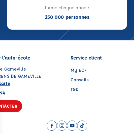
forme chaque année
250 000 personnes
 l'auto-école
Service client
de Gameville
My ECF
RENS DE GAMEVILLE
Conseils
carte
TGD
 94
NTACTER
Facebook (nouvelle fenêtre)
Instagram (nouvelle fenêtre)
YouTube (nouvelle fenêtre)
TikTok (nouvelle fenêtr