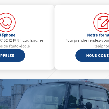
éléphone
Notre form
7 82 12 19 94 aux
horaires
Pour prendre rendez-vou
es de l'auto-école
télépho
PPELER
NOUS CONT