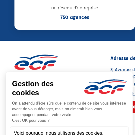
un réseau d'entreprise
750 agences
Adresse de
3, Avenue 
31650 ST O
Voir sur la 
Note : 4.8/5
Moyenne calculée sur 87 avis
07 82 12 19
NOUS CO