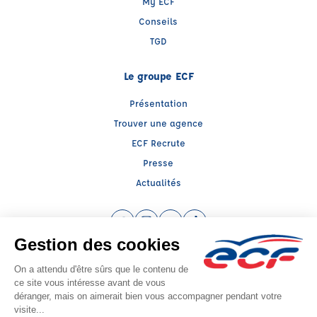
My ECF
Conseils
TGD
Le groupe ECF
Présentation
Trouver une agence
ECF Recrute
Presse
Actualités
Facebook (nouvelle fenêtre)
Instagram (nouvelle fenêtre)
YouTube (nouvelle fenêtre)
TikTok (nouvelle fenêtre)
Raison sociale : ECF MIDI FRANCE - Capital social: 200000€
SIREN: 538947326 - Numéro de TVA intracommunautaire: FR 12 538947326
Agrément n°E 22 031 00040
Siège social : 39, Place des Carmes , TOULOUSE (31000) - Représentant légal
: Mathieu FABRE