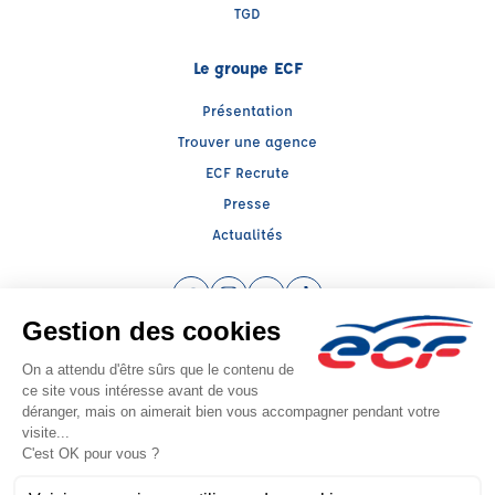
TGD
Le groupe ECF
Présentation
Trouver une agence
ECF Recrute
Presse
Actualités
Facebook (nouvelle fenêtre)
Instagram (nouvelle fenêtre)
YouTube (nouvelle fenêtre)
TikTok (nouvelle fenêtre)
Raison sociale : ECF MIDI FRANCE - Capital social: 200000€
SIREN: 538947326 - Numéro de TVA intracommunautaire: FR 12 538947326
Agrément n°E 22 031 00040
Siège social : 39, Place des Carmes , TOULOUSE (31000) - Représentant légal
: Mathieu FABRE