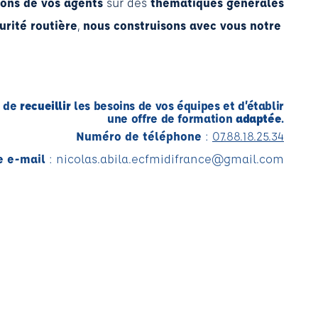
ions de vos agents
sur des
thématiques générales
urité routière
,
nous construisons avec vous notre
n de
recueillir
les besoins de vos équipes et d’établir
une offre de formation
adaptée
.
Numéro de téléphone
:
07.88.18.25.34
e e-mail
:
nicolas.abila.ecfmidifrance@gmail.com