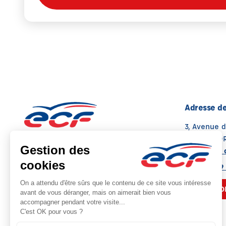
Adresse de
3, Avenue 
31650 ST O
Voir sur la 
Note : 4.8/5
Moyenne calculée sur 87 avis
07 82 12 19
NOUS CO