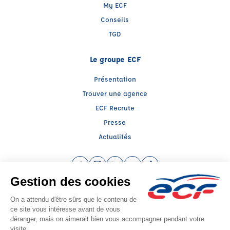
My ECF
Conseils
TGD
Le groupe ECF
Présentation
Trouver une agence
ECF Recrute
Presse
Actualités
Facebook (nouvelle fenêtre)
Instagram (nouvelle fenêtre)
LinkedIn (nouvelle fenêtre)
YouTube (nouvelle fenêtre)
TikTok (nouvelle fenêtr
Raison sociale : SARL ROGER ROUDAUT - Capital social: 200000€
SIREN: 381244532 - Numéro de TVA intracommunautaire: FR 12 381244532
Agrément n°E1802900070
Siège social : 24, Place Napoléon III , BREST (29200) - Représentant légal :