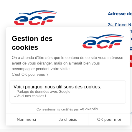
Adresse de
24, Place N
29200 BRE
Voir sur la 
Note : 4.7/5
Moyenne calculée sur 117 avis
02 98 03 12
NOUS CO
Siè