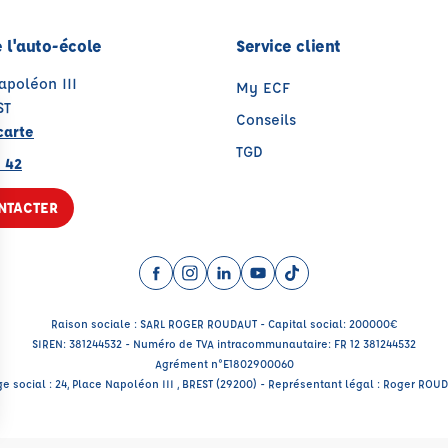
 l'auto-école
Service client
apoléon III
My ECF
ST
Conseils
carte
TGD
 42
NTACTER
Facebook (nouvelle fenêtre)
Instagram (nouvelle fenêtre)
LinkedIn (nouvelle fenêtre)
YouTube (nouvelle fenêtr
TikTok (nouvelle fenê
Raison sociale : SARL ROGER ROUDAUT - Capital social: 200000€
SIREN: 381244532 - Numéro de TVA intracommunautaire: FR 12 381244532
Agrément n°E1802900060
ge social : 24, Place Napoléon III , BREST (29200) - Représentant légal : Roger ROU