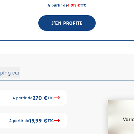
A partir de
1 015 €
TTC
J'EN PROFITE
ping car
270 €
A partir de
TTC
Vari
19,99 €
A partir de
TTC