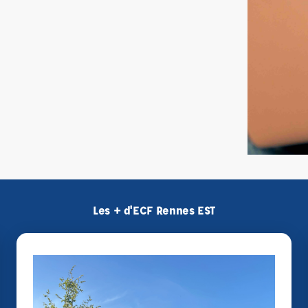
Les + d'ECF Rennes EST