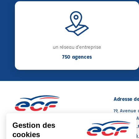
un réseau d'entreprise
750 agences
Adresse de
19, Avenue 
91290 ARP
Voir sur la 
Note : 5/5
Moyenne calculée sur 41 avis
01 89 71 26