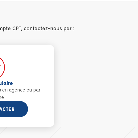
mpte CPT, contactez-nous par :
ulaire
s en agence ou par
ne
ACTER