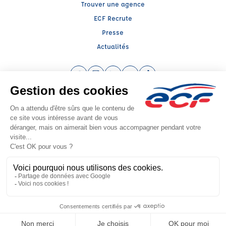
Trouver une agence
ECF Recrute
Presse
Actualités
Facebook (nouvelle fenêtre)
Instagram (nouvelle fenêtre)
LinkedIn (nouvelle fenêtre)
YouTube (nouvelle fenêtre)
TikTok (nouvelle fenêtr
Raison sociale : AUTO ECOLE PICCO PECHBERTY - Capital social: 4573€
SIREN: 404281826 - Numéro de TVA intracommunautaire: FR 73 404281826
Agrément n°E0208102010
Siège social : 5, Rue Sere de Rivières , ALBI (81000) - Représentant légal :
Aurore PECHBERTY
CGV
Mentions légales
© 2026 École de Conduite Française. Tous droits réservés