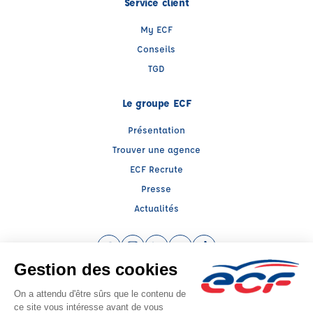
Service client
My ECF
Conseils
TGD
Le groupe ECF
Présentation
Trouver une agence
ECF Recrute
Presse
Actualités
Facebook (nouvelle fenêtre)
Instagram (nouvelle fenêtre)
LinkedIn (nouvelle fenêtre)
YouTube (nouvelle fenêtre)
TikTok (nouvelle fenêtr
Raison sociale : AUTO ECOLE PICCO PECHBERTY - Capital social: 4573€
SIREN: 404281826 - Numéro de TVA intracommunautaire: FR 73 404281826
Agrément n°E0208102010