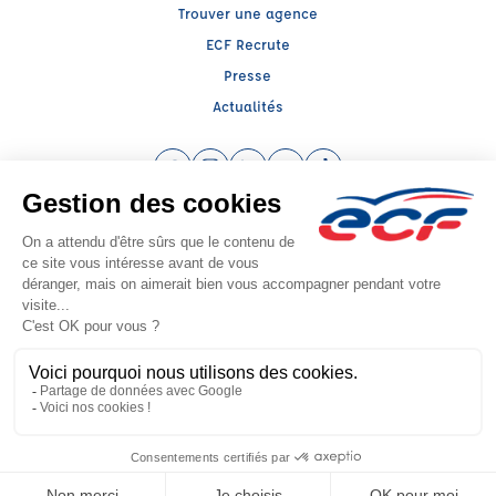
Trouver une agence
ECF Recrute
Presse
Actualités
Facebook (nouvelle fenêtre)
Instagram (nouvelle fenêtre)
LinkedIn (nouvelle fenêtre)
YouTube (nouvelle fenêtre)
TikTok (nouvelle fenêtr
Raison sociale : ENT PIALOUX KEVIN - Capital social: 0€
SIREN: 832405856 - Numéro de TVA intracommunautaire: FR 88 323195263
Agrément n°E1706300110
Siège social : 7, Boulevard Triozon Bayle , ISSOIRE (63500) - Représentant
légal : Kevin PIALOUX
CGV
Mentions légales
© 2026 École de Conduite Française. Tous droits réservés