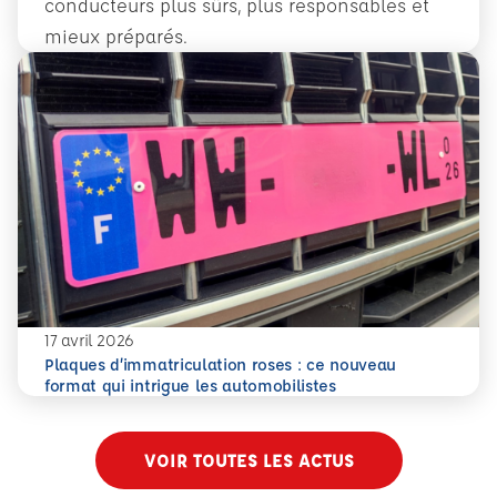
conducteurs plus sûrs, plus responsables et
mieux préparés.
En savoir plus
Conduite accompagnée dès 14 ans : former plus tôt pour 
17 avril 2026
Plaques d’immatriculation roses : ce nouveau
En savoir plus
Plaques d’immatriculation roses : ce nouveau format qui i
format qui intrigue les automobilistes
VOIR TOUTES LES ACTUS