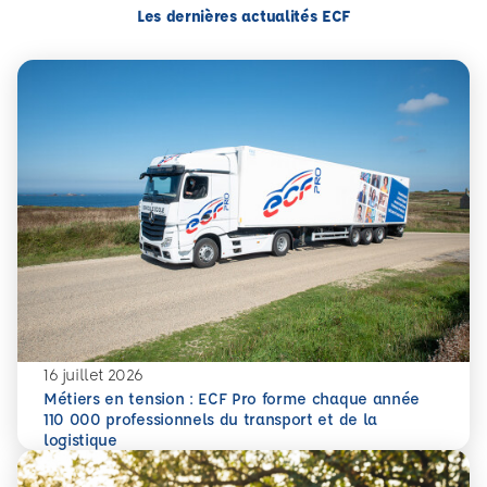
Les dernières actualités ECF
16 juillet 2026
Métiers en tension : ECF Pro forme chaque année
110 000 professionnels du transport et de la
En savoir plus
Métiers en tension : ECF Pro forme chaque année 110 000 p
logistique