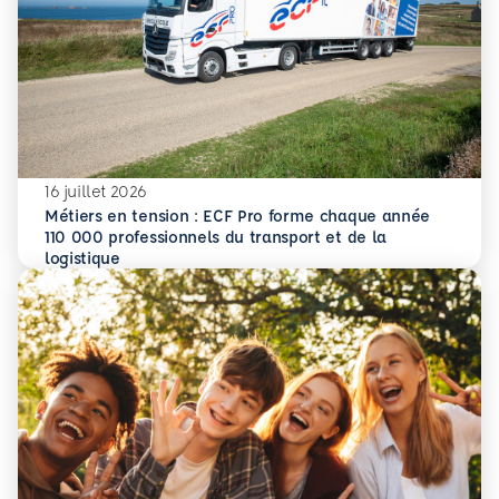
16 juillet 2026
Métiers en tension : ECF Pro forme chaque année
110 000 professionnels du transport et de la
En savoir plus
Métiers en tension : ECF Pro forme chaque année 110 000 p
logistique