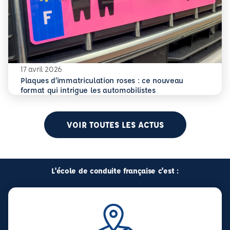
17 avril 2026
Plaques d’immatriculation roses : ce nouveau
En savoir plus
Plaques d’immatriculation roses : ce nouveau format qui i
format qui intrigue les automobilistes
VOIR TOUTES LES ACTUS
L'école de conduite française c'est :