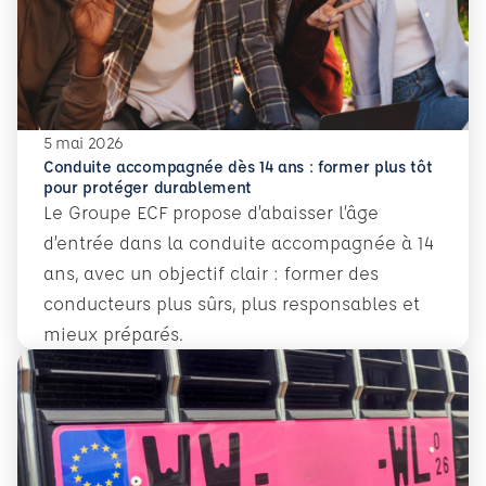
5 mai 2026
Conduite accompagnée dès 14 ans : former plus tôt
pour protéger durablement
Le Groupe ECF propose d’abaisser l’âge
d’entrée dans la conduite accompagnée à 14
ans, avec un objectif clair : former des
conducteurs plus sûrs, plus responsables et
mieux préparés.
En savoir plus
Conduite accompagnée dès 14 ans : former plus tôt pour 