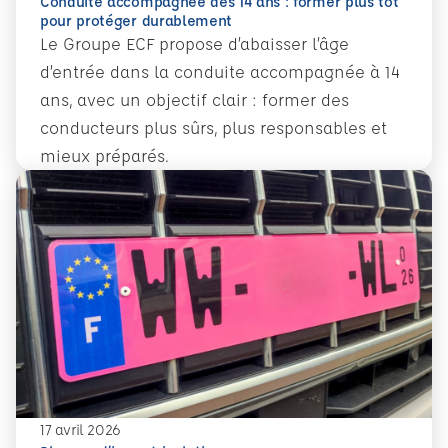
Conduite accompagnée dès 14 ans : former plus tôt
pour protéger durablement
Le Groupe ECF propose d’abaisser l’âge
d’entrée dans la conduite accompagnée à 14
ans, avec un objectif clair : former des
conducteurs plus sûrs, plus responsables et
mieux préparés.
En savoir plus
Conduite accompagnée dès 14 ans : former plus tôt pour 
17 avril 2026