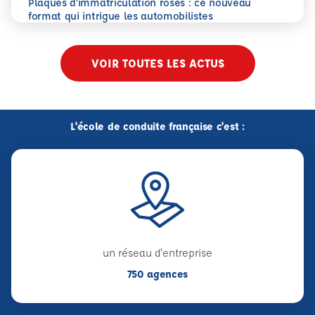
Plaques d’immatriculation roses : ce nouveau
En savoir plus
Plaques d’immatriculation roses : ce nouveau format qui i
format qui intrigue les automobilistes
VOIR TOUTES LES ACTUS
L'école de conduite française c'est :
un réseau d'entreprise
750 agences