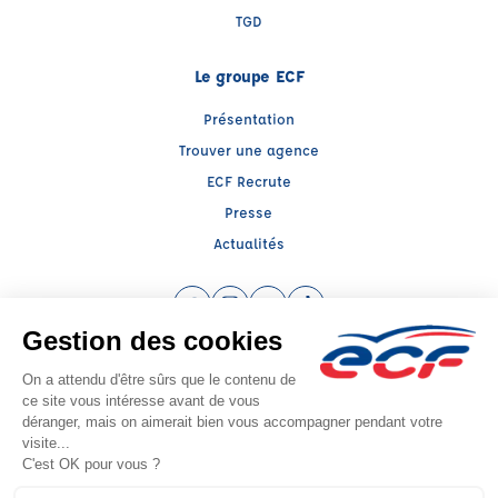
TGD
Le groupe ECF
Présentation
Trouver une agence
ECF Recrute
Presse
Actualités
Facebook (nouvelle fenêtre)
Instagram (nouvelle fenêtre)
YouTube (nouvelle fenêtre)
TikTok (nouvelle fenêtre)
Raison sociale : AUTO ECOLE BARNI - Capital social: 10000€
SIREN: 789403292 - Numéro de TVA intracommunautaire: FR 90 789403292
Agrément n°E1900100030
Siège social : 89, Cours Verdun , OYONNAX (01100) - Représentant légal :
Aboubakre BARNI