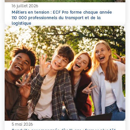
16 juillet 2026
Métiers en tension : ECF Pro forme chaque année
110 000 professionnels du transport et de la
En savoir plus
Métiers en tension : ECF Pro forme chaque année 110 000 p
logistique
5 mai 2026