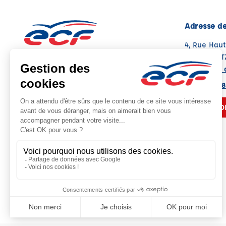
Adresse de
4, Rue Haut
57000 MET
Voir sur la 
Note : 4.7/5
Moyenne calculée sur 60 avis
03 87 36 98
NOUS CO