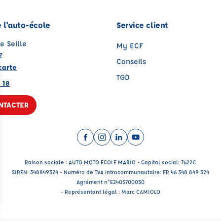
 l'auto-école
Service client
e Seille
My ECF
Z
Conseils
carte
TGD
 18
NTACTER
Facebook (nouvelle fenêtre)
Instagram (nouvelle fenêtre)
LinkedIn (nouvelle fenêtre
YouTube (nouvelle fenê
Raison sociale : AUTO MOTO ECOLE MARIO - Capital social: 7622€
SIREN: 348849324 - Numéro de TVA intracommunautaire: FR 46 348 849 324
Agrément n°E2405700050
- Représentant légal : Marc CAMIOLO