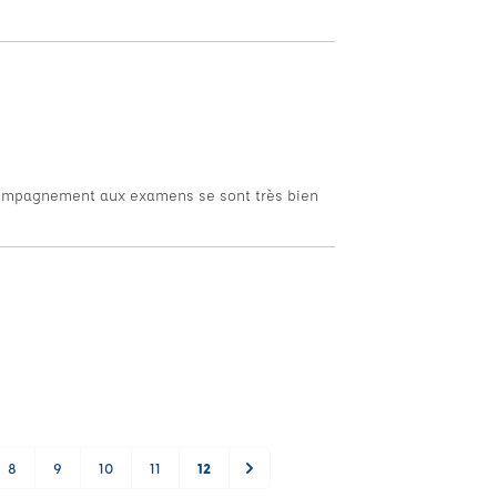
accompagnement aux examens se sont très bien
8
9
10
11
12