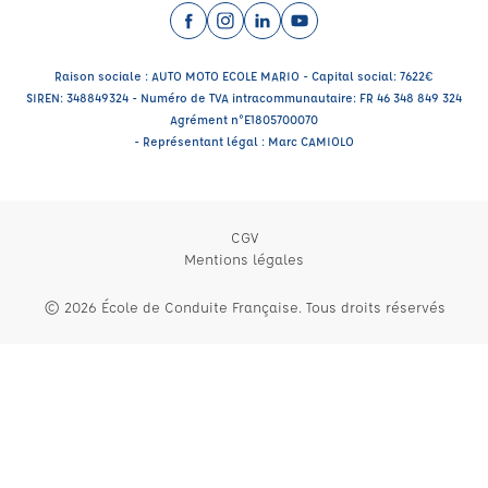
Facebook (nouvelle fenêtre)
Instagram (nouvelle fenêtre)
LinkedIn (nouvelle fenêtre)
YouTube (nouvelle fenêtr
Raison sociale : AUTO MOTO ECOLE MARIO - Capital social: 7622€
SIREN: 348849324 - Numéro de TVA intracommunautaire: FR 46 348 849 324
Agrément n°E1805700070
- Représentant légal : Marc CAMIOLO
CGV
Mentions légales
© 2026 École de Conduite Française. Tous droits réservés