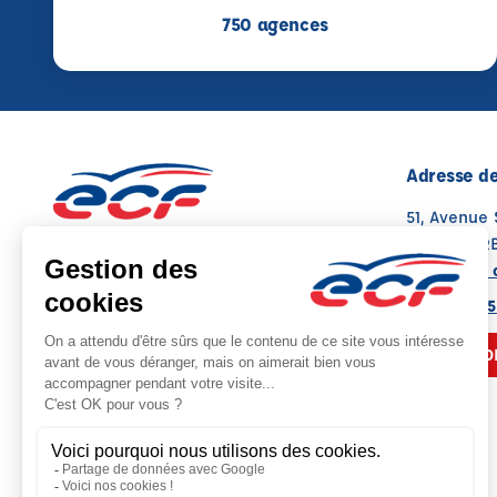
750 agences
Adresse de
51, Avenue
57600 FOR
Voir sur la 
Note : 4.8/5
Moyenne calculée sur 67 avis
03 87 29 35
NOUS CO