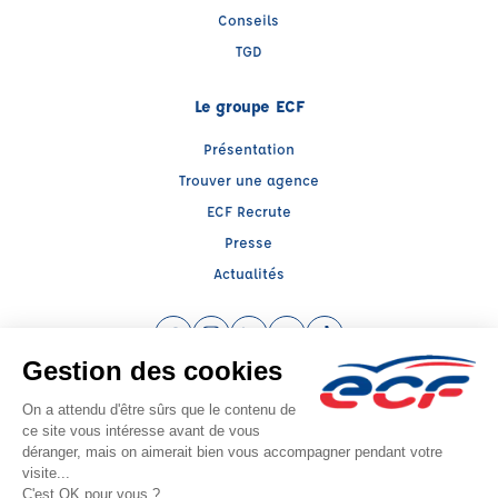
Conseils
TGD
Le groupe ECF
Présentation
Trouver une agence
ECF Recrute
Presse
Actualités
Facebook (nouvelle fenêtre)
Instagram (nouvelle fenêtre)
LinkedIn (nouvelle fenêtre)
YouTube (nouvelle fenêtre)
TikTok (nouvelle fenêtr
Raison sociale : ECOLE DE CONDUITE LE DORON - Capital social: 10000€
SIREN: 894236538 - Numéro de TVA intracommunautaire: FR894236538
Agrément n°E02107300040
Siège social : 73, Place des Victoires , MOUTIERS (73600) - Représentant légal
: Julie DEMOUGE