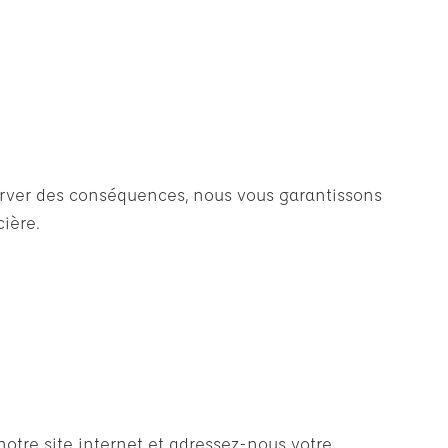
server des conséquences, nous vous garantissons
ière.
otre site internet et adressez-nous votre