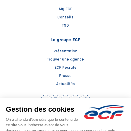
My ECF
Conseils
TGD
Le groupe ECF
Présentation
Trouver une agence
ECF Recrute
Presse
Actualités
Facebook (nouvelle fenêtre)
Instagram (nouvelle fenêtre)
LinkedIn (nouvelle fenêtre)
YouTube (nouvelle fenêtre)
TikTok (nouvelle fenêtr
Raison sociale : ECOLE DE CONDUITE LE DORON - Capital social: 10000€
SIREN: 894236538 - Numéro de TVA intracommunautaire: FR894236538
Agrément n°E02107300040