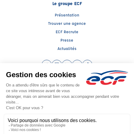
Le groupe ECF
Présentation
Trouver une agence
ECF Recrute
Presse
Actualités
Facebook (nouvelle fenêtre)
Instagram (nouvelle fenêtre)
LinkedIn (nouvelle fenêtre)
YouTube (nouvelle fenêtre)
TikTok (nouvelle fenêtr
Raison sociale : ENT SAUVAGE JEAN MARIE ALBERT - Capital social: 0€
SIREN: 318752110 - Numéro de TVA intracommunautaire: FR 78 318752110
Agrément n°E0306205100
Siège social : Rte de Quéhen -ZA Canardière , ISQUES (62360) - Représentant
légal : Jean Marie SAUVAGE
CGV