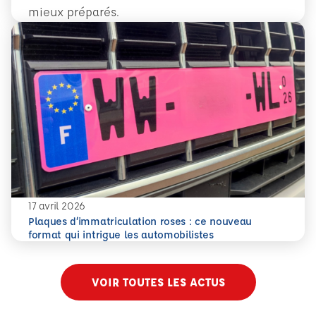
mieux préparés.
En savoir plus
Conduite accompagnée dès 14 ans : former plus tôt pour 
17 avril 2026
Plaques d’immatriculation roses : ce nouveau
En savoir plus
Plaques d’immatriculation roses : ce nouveau format qui i
format qui intrigue les automobilistes
VOIR TOUTES LES ACTUS