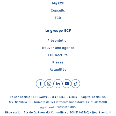
My ECF
Conseils
TGD
Le groupe ECF
Présentation
Trouver une agence
ECF Recrute
Presse
Actualités
Facebook (nouvelle fenêtre)
Instagram (nouvelle fenêtre)
LinkedIn (nouvelle fenêtre)
YouTube (nouvelle fenêtre)
TikTok (nouvelle fenêtr
Raison sociale : ENT SAUVAGE JEAN MARIE ALBERT - Capital social: 0€
SIREN: 318752110 - Numéro de TVA intracommunautaire: FR 78 318752110
Agrément n°E0306205100
Siège social : Rte de Quéhen -ZA Canardière , ISQUES (62360) - Représentant