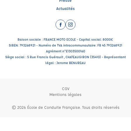
Presse
Actualités
Facebook (nouvelle fenêtre)
Instagram (nouvelle fenêtre)
Raison sociale : FRANCE MOTO ECOLE - Capital social: 8000€
SIREN: 793268921 - Numéro de TVA intracommunautaire: FR 45 793268921
Agrément n°E1303500160
Siège social : 5 Rue Francis Guérault , CHATEAUGIRON (35410) - Représentant
légal : Jerome BENUREAU
CGV
Mentions légales
© 2026 École de Conduite Française. Tous droits réservés