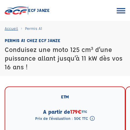
ECF JANZE
Accueil
Permis A1
PERMIS A1 CHEZ ECF JANZE
Conduisez une moto 125 cm³ d’une
puissance allant jusqu’à 11 kW dès vos
16 ans !
ETM
A partir de
179€
TTC
Prix de l'évaluation : 50€ TTC
Tooltip eval mention