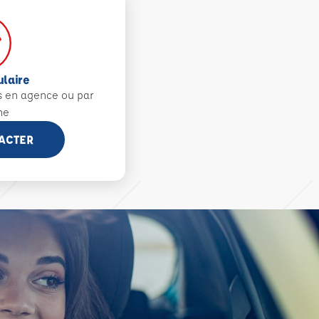
ulaire
s en agence ou par
ne
ACTER