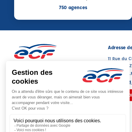
750 agences
Adresse de
11 Rue du 
35100 JANZ
Voir sur la 
Note : 4.9/5
Moyenne calculée sur 46 avis
02 23 31 23
NOUS CO