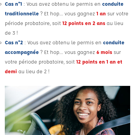
Cas n°1
:
Vous avez obtenu le permis en
conduite
traditionnelle
? Et hop... vous gagnez
1 an
sur votre
période probatoire, soit
12 points en
2 ans
au lieu
de 3 !
Cas n°2
:
Vous avez obtenu le permis en
conduite
accompagnée
? Et hop... vous gagnez
6 mois
sur
votre période probatoire, soit
12 points en 1 an et
demi
au lieu de 2 !