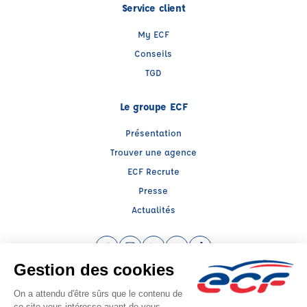
Service client
My ECF
Conseils
TGD
Le groupe ECF
Présentation
Trouver une agence
ECF Recrute
Presse
Actualités
Facebook (nouvelle fenêtre)
Instagram (nouvelle fenêtre)
LinkedIn (nouvelle fenêtre)
YouTube (nouvelle fenêtre)
TikTok (nouvelle fenêtr
Raison sociale : IDEE FIXE - Capital social: 75000€
SIREN: 533376802 - Numéro de TVA intracommunautaire: FR85533376802