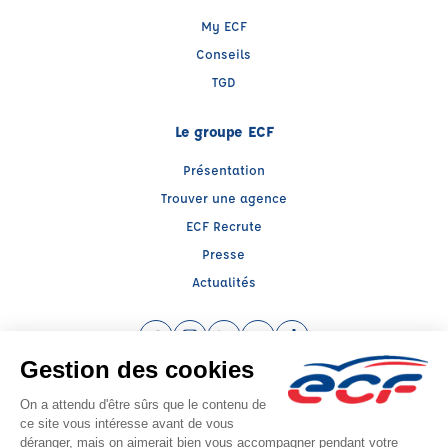
My ECF
Conseils
TGD
Le groupe ECF
Présentation
Trouver une agence
ECF Recrute
Presse
Actualités
Facebook (nouvelle fenêtre)
Instagram (nouvelle fenêtre)
LinkedIn (nouvelle fenêtre)
YouTube (nouvelle fenêtre)
TikTok (nouvelle fenêtr
Raison sociale : IDEE FIXE - Capital social: 75000€
SIREN: 533376802 - Numéro de TVA intracommunautaire: FR85533376802
Agrément n°E0203107380
Siège social : 9 PLACE CHARLES ORGAUT , VILLEMUR SUR TARN (31340) -