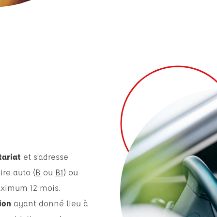
tariat
et s’adresse
ire auto (
B
ou
B1
) ou
aximum 12 mois.
ion
ayant donné lieu à