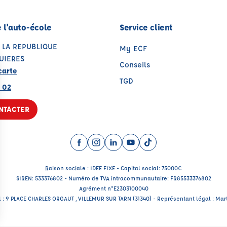
 l'auto-école
Service client
 LA REPUBLIQUE
My ECF
UIERES
Conseils
carte
TGD
 02
NTACTER
Facebook (nouvelle fenêtre)
Instagram (nouvelle fenêtre)
LinkedIn (nouvelle fenêtre)
YouTube (nouvelle fenêtr
TikTok (nouvelle fenê
Raison sociale : IDEE FIXE - Capital social: 75000€
SIREN: 533376802 - Numéro de TVA intracommunautaire: FR85533376802
Agrément n°E2303100040
l : 9 PLACE CHARLES ORGAUT , VILLEMUR SUR TARN (31340) - Représentant légal : Mar