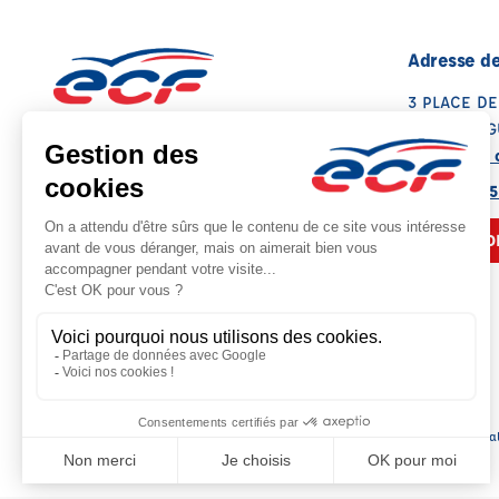
Adresse de
3 PLACE DE
31150 BRUG
Voir sur la 
Note : 4.8/5
Moyenne calculée sur 121 avis
05 61 70 85
NOUS CO
Siège socia