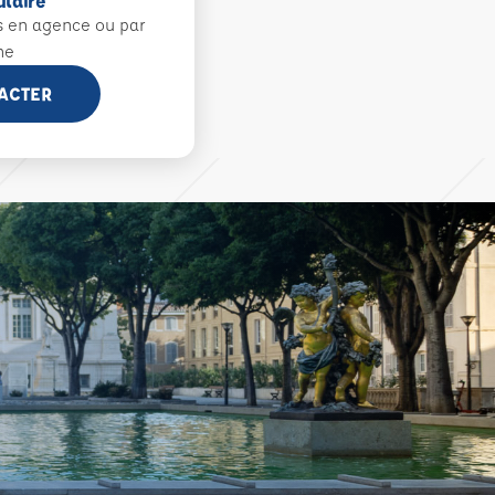
ulaire
s en agence ou par
ne
ACTER