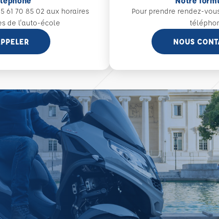
éléphone
Notre form
5 61 70 85 02 aux
horaires
Pour prendre rendez-vou
es de l'auto-école
télépho
PPELER
NOUS CONT