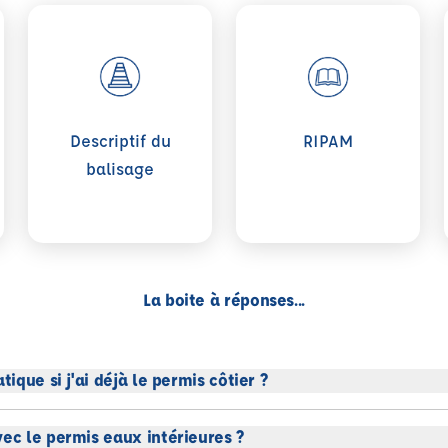
pement de sécurité FLUVIAL
Voir plus sur Descriptif du balisage
Voir plus sur RIPAM
Descriptif du
RIPAM
balisage
La boite à réponses...
tique si j'ai déjà le permis côtier ?
vec le permis eaux intérieures ?